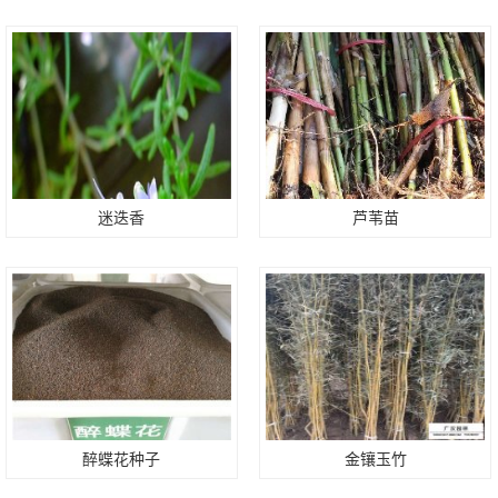
迷迭香
芦苇苗
醉蝶花种子
金镶玉竹