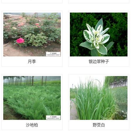
月季
银边翠种子
沙地柏
野茭白