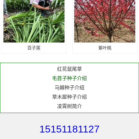
棕榈树小苗
百子莲
紫叶桃
毛白杨图片
结香花小苗
红花鼠尾草
毛苕子种子介绍
马棘种子介绍
草木犀种子介绍
凌霄树简介
火焰狼尾草简介
棕榈树的简介
15151181127
独杆紫荆批发