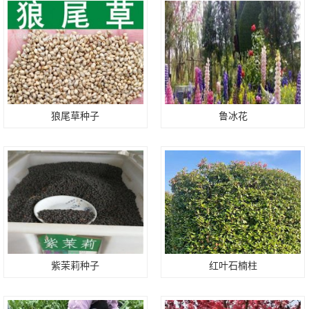
狼尾草种子
鲁冰花
紫茉莉种子
红叶石楠柱