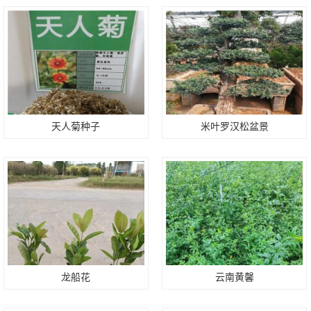
天人菊种子
米叶罗汉松盆景
龙船花
云南黄馨