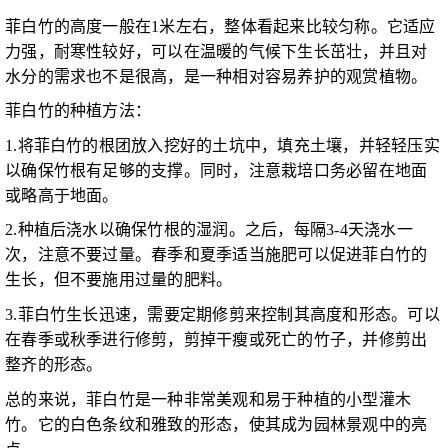
菲白竹的高度一般在1米左右，整体看起来比较匀称。它适应
力强，耐寒性较好，可以在温暖的气候下生长茁壮，并且对
水分的需求也不是很高，是一种相对容易养护的观赏植物。
菲白竹的种植方法：
1.将菲白竹的根团放入挖好的土坑中，填充土壤，并轻轻压实
以确保竹根有足够的支撑。同时，注意栽培口务必留在地面
或略高于地面。
2.种植后浇水以确保竹根的湿润。之后，每隔3-4天浇水一
次，注意不要过量。春季和夏季适当施肥可以促进菲白竹的
生长，但不要施用过量的肥料。
3.菲白竹生长迅速，需要定期修剪来控制其高度和形态。可以
在春季或秋季进行修剪，剪掉干瘦或死亡的竹子，并修剪出
整齐的形态。
总的来说，菲白竹是一种非常美观和易于种植的小型灌木
竹。它的白色条纹和雅致的形态，使其成为园林景观中的亮