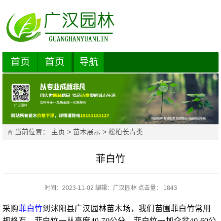
首页
首页
导航
当前位置：
主页
>
苗木展示
>
松柏长青类
菲白竹
时间：2023-11-02
编辑：
广汉园林
点击量： 1843
采购
菲白竹
到沭阳县广汉园林苗木场，我们苗圃菲白竹常用
规格有，菲白竹一丛高度40-70公分，菲白竹一加仑盆40-60公