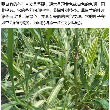
菲白竹的茎干直立且坚硬，通常呈现黄色或白色的色调，因
此得名。它的茎秆内部中空，节间排列整齐。菲白竹的叶片
狭长而尖锐，深绿色，并具有美丽的白色纹理。它的叶子在
风中会轻轻摇摆，为庭院增添一丝生机和动感。