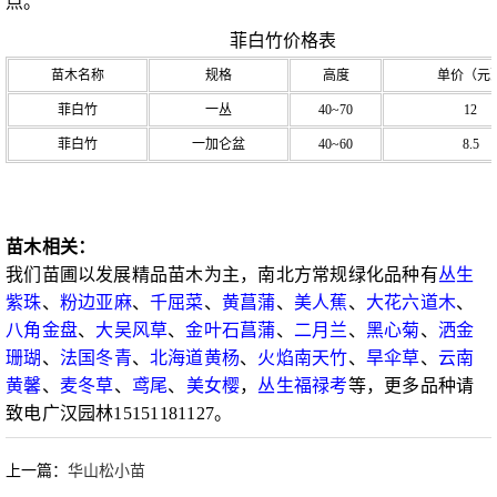
点。
菲白竹价格表
苗木名称
规格
高度
单价（元
菲白竹
一丛
40~70
12
菲白竹
一加仑盆
40~60
8.5
苗木相关：
我们苗圃以发展精品苗木为主，南北方常规绿化品种有
丛生
紫珠
、
粉边亚麻
、
千屈菜
、
黄菖蒲
、
美人蕉
、
大花六道木
、
八角金盘
、
大吴风草
、
金叶石菖蒲
、
二月兰
、
黑心菊
、
洒金
珊瑚
、
法国冬青
、
北海道黄杨
、
火焰南天竹
、
旱伞草
、
云南
黄馨
、
麦冬草
、
鸢尾
、
美女樱
，
丛生福禄考
等，更多品种请
致电广汉园林15151181127。
上一篇：
华山松小苗