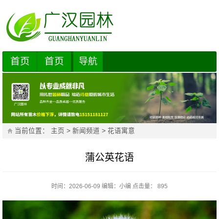
首页
首页
导航
当前位置：
主页
>
新闻频道
>
花语寓意
蒲公英花语
时间：2026-06-09
编辑：
小编
点击量： 895