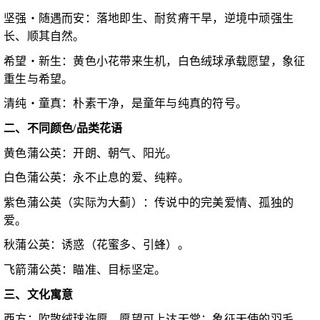
坚强・随遇而安：落地即生、耐贫瘠干旱，逆境中顽强生
长、顺其自然。
希望・新生：黄色小花带来生机，白色绒球承载愿望，象征
重生与希望。
清纯・童真：朴素干净，是童年与纯真的符号。
二、不同颜色/品类花语
黄色蒲公英：开朗、朝气、阳光。
白色蒲公英：永不止息的爱、纯粹。
紫色蒲公英（实际为大蓟）：传说中的完美爱情、孤独的
爱。
秋蒲公英：诱惑（花蜜多、引蜂）。
飞箭蒲公英：瞄准、目标坚定。
三、文化寓意
西方：吹散绒球许愿，愿望可上达天堂；象征天使的羽毛。