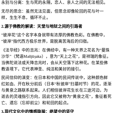
永别与分离：生与死的永隔，恋人、亲人之间的无法相见。
无尽的思念：虽然无法见面，但思念却像轮回的花与叶一
样，生生不息，循环不止。
2.源于佛教的解读：天堂与地狱之间的引路者
“彼岸花”这个名字本身就带有浓厚的佛教色彩。在佛教中，
“彼岸”指代西方极乐世界，是脱离苦海后的归宿。
《法华经》中的吉兆：在佛经中，有一种天界之花名为“曼珠
沙华”（梵语Mañjūṣaka），意为“天上之花”，是祥瑞的象征。
当佛陀说法或天降吉兆时，会从天空落下这种花。在某些佛
教语境下，它代表神圣、纯洁和美好的接引。
民间信仰的演变：在日本和中国的民间传说中，这种颜色鲜
红如血、开在秋分前后（日本“秋彼岸”扫墓时节）的花，逐渐
与黄泉之路联系起来。人们相信彼岸花生长在三途河边，为
逝去的灵魂指引方向，因此它又被称为“黄泉之花”，象征着死
亡、遗忘（忘却前尘）和轮回的起点。
3.现代文化中的情感隐喻：绝望中的坚守