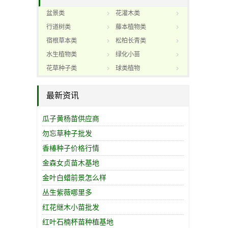
盆景类
花灌木类
行道树类
藤本植物类
宿根草本类
松柏长青类
水生植物类
绿化小苗
花草种子类
球类植物
最新资讯
瓜子黄杨苗供应商
勿忘草种子批发
香椿种子价格行情
金森女贞苗木基地
金叶白蜡前景怎么样
丛生紫薇哪里多
红花继木小苗批发
红叶石楠杯苗种植基地