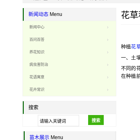
花草
新闻动态
Menu
新闻中心
百问百答
种植
花
养花知识
一、土
病虫害防治
不同的
在种植
花语寓意
花卉常识
搜索
搜索
苗木展示
Menu