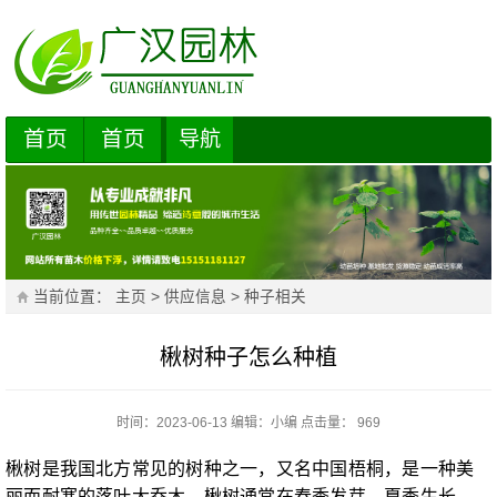
首页
首页
导航
当前位置：
主页
>
供应信息
>
种子相关
楸树种子怎么种植
时间：2023-06-13
编辑：
小编
点击量： 969
楸树是我国北方常见的树种之一，又名中国梧桐，是一种美
丽而耐寒的落叶大乔木。楸树通常在春季发芽，夏季生长，