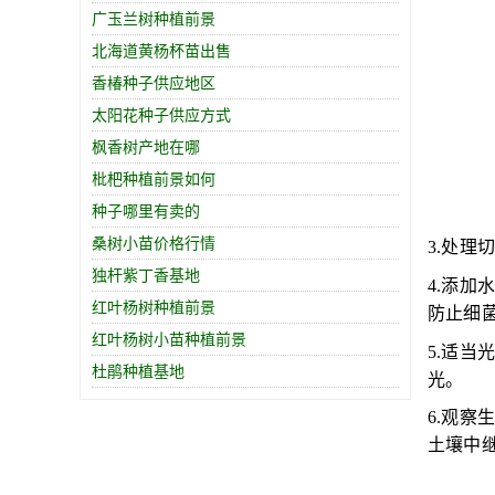
广玉兰树种植前景
北海道黄杨杯苗出售
香椿种子供应地区
太阳花种子供应方式
枫香树产地在哪
枇杷种植前景如何
种子哪里有卖的
桑树小苗价格行情
3.处
独杆紫丁香基地
4.添
红叶杨树种植前景
防止细
红叶杨树小苗种植前景
5.适
杜鹃种植基地
光。
6.观
土壤中