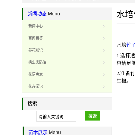
水培
新闻动态
Menu
新闻中心
百问百答
水培
竹
养花知识
1.选
病虫害防治
容纳足
2.准
花语寓意
生根。
花卉常识
搜索
搜索
苗木展示
Menu