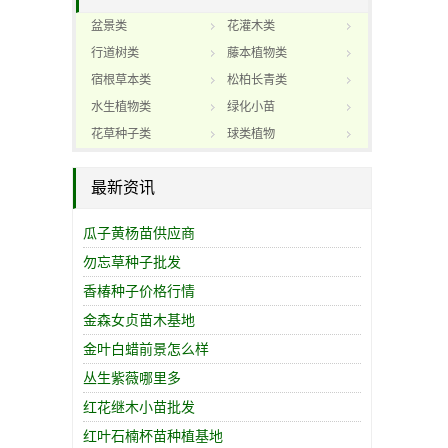
盆景类
花灌木类
行道树类
藤本植物类
宿根草本类
松柏长青类
水生植物类
绿化小苗
花草种子类
球类植物
最新资讯
瓜子黄杨苗供应商
勿忘草种子批发
香椿种子价格行情
金森女贞苗木基地
金叶白蜡前景怎么样
丛生紫薇哪里多
红花继木小苗批发
红叶石楠杯苗种植基地