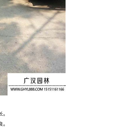
长。
良。