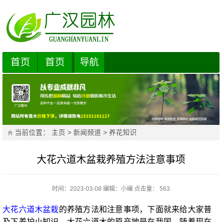
首页
首页
导航
当前位置：
主页
>
新闻频道
>
养花知识
大花六道木盆栽养殖方法注意事项
时间：2023-03-08
编辑：
小编
点击量： 563
大花六道木盆栽
的养殖方法和注意事项，下面就来给大家普
及下养护小知识。大花六道木的原产地是在我国，随着现在