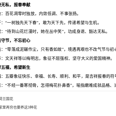
逊无私，报春奉献
抢：百花凋零时独放，内敛低调、不事张扬。
开：“一树独先天下春”，敢为天下先，传递希望与生机。
献：“待到山花烂漫时，她在丛中笑”，功成身退、豁达无私。
贞守节，不忘初心
渝：“零落成泥碾作尘，只有香如故”，境遇再艰也不改气节与初
节：文天祥等以梅明志，象征不屈强权、坚守大义的爱国精神。
祥五福，希望新生
福：五瓣象征快乐、幸福、长寿、顺利、和平，是吉祥报春的符
来：“不经一番寒彻骨，怎得梅花扑鼻香”，喻指磨难成就品格、
荷兰国花
家里再穷也要养这3种花