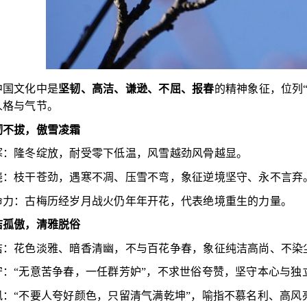
中国文化中是
坚韧、高洁、谦逊、不屈、报春
的精神象征，位列
人格与气节。
韧不拔，傲雪凌霜
寒：隆冬绽放，耐受零下低温，风雪越劲风骨越显。
挠：枝干苍劲，遇寒不凋、压雪不弯，象征逆境坚守、永不言弃
命力：古梅历经岁月战火仍年年开花，代表绝境重生的力量。
洁孤傲，清雅脱俗
洁：花色淡雅、暗香清幽，不与百花争春，象征纯洁高尚、不染
守：“无意苦争春，一任群芳妒”，不求世俗夸赞，坚守本心与独
风：“不要人夸好颜色，只留清气满乾坤”，喻指不慕名利、高风