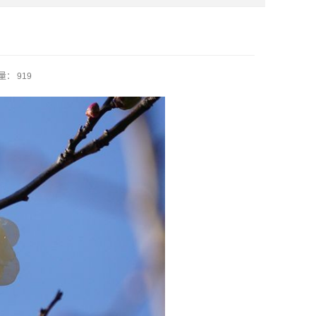
： 919