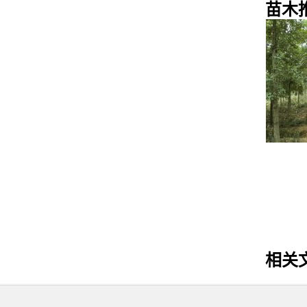
苗木
八棱海棠
紫叶锦带
相关