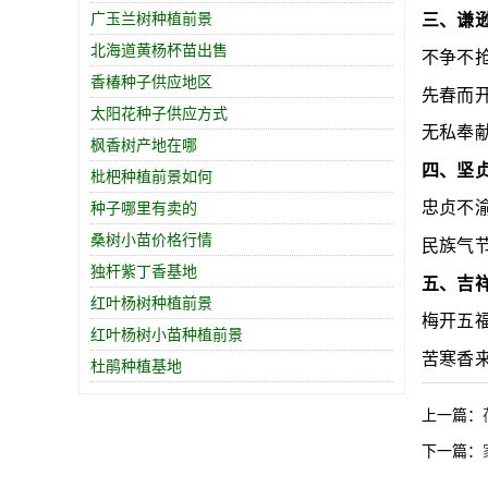
广玉兰树种植前景
三、谦
北海道黄杨杯苗出售
不争不
香椿种子供应地区
先春而
太阳花种子供应方式
无私奉
枫香树产地在哪
四、坚
枇杷种植前景如何
忠贞不
种子哪里有卖的
桑树小苗价格行情
民族气
独杆紫丁香基地
五、吉
红叶杨树种植前景
梅开五
红叶杨树小苗种植前景
苦寒香
杜鹃种植基地
上一篇：
下一篇：