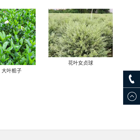
花叶女贞球
大叶栀子