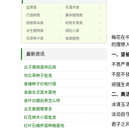
盆景类
花灌木类
行道树类
藤本植物类
宿根草本类
松柏长青类
水生植物类
绿化小苗
梅花在
花草种子类
球类植物
的理想
最新资讯
一、坚
不畏严
瓜子黄杨苗供应商
不屈不
勿忘草种子批发
香椿种子价格行情
顽强生
金森女贞苗木基地
二、高
金叶白蜡前景怎么样
冰清玉
丛生紫薇哪里多
淡泊自
红花继木小苗批发
君子之
红叶石楠杯苗种植基地