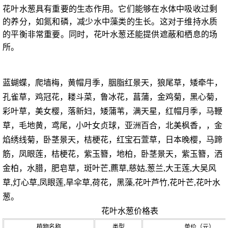
花叶水葱具有重要的生态作用。它们能够在水体中吸收过剩
的养分，如氮和磷，减少水中藻类的生长。这对于维持水质
的平衡非常重要。同时，花叶水葱还能提供遮蔽和栖息的场
所。
蓝蝴蝶，爬墙梅，黄帽月季，胭脂红景天，狼尾草，矮牵牛，
孔雀草，鸡冠花，耧斗菜，鲁冰花，菖蒲，金鸡菊，黑心菊，
彩叶草，美女樱，落新妇，矮蒲苇，满天星，红帽月季，马鞭
草，毛地黄，鸢尾，小叶女贞球，亚洲百合，北美枫香，，金
焰绣线菊，卧茎景天，桔梗花，红宝石萱草，日本晚樱，马蹄
筋，凤眼莲，桔梗花，紫玉簪，地柏，卧茎景天，紫玉簪，洒
金柏，水腊，肥皂草，斑叶芒,藨草,慈姑,葱兰,大王莲,大吴风
草,灯心草,凤眼莲,旱伞草,荷花，黑藻,花叶芦竹,花叶芒,花叶水
葱。
花叶水葱价格表
植物名称
类型
单价（元）