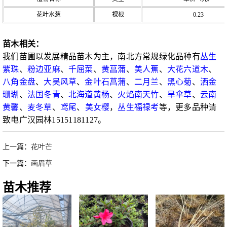
花叶水葱
裸根
0.23
苗木相关：
我们苗圃以发展精品苗木为主，南北方常规绿化品种有
丛生
紫珠
、
粉边亚麻
、
千屈菜
、
黄菖蒲
、
美人蕉
、
大花六道木
、
八角金盘
、
大吴风草
、
金叶石菖蒲
、
二月兰
、
黑心菊
、
洒金
珊瑚
、
法国冬青
、
北海道黄杨
、
火焰南天竹
、
旱伞草
、
云南
黄馨
、
麦冬草
、
鸢尾
、
美女樱
，
丛生福禄考
等，更多品种请
致电广汉园林15151181127。
上一篇：
花叶芒
下一篇：
画眉草
苗木推荐