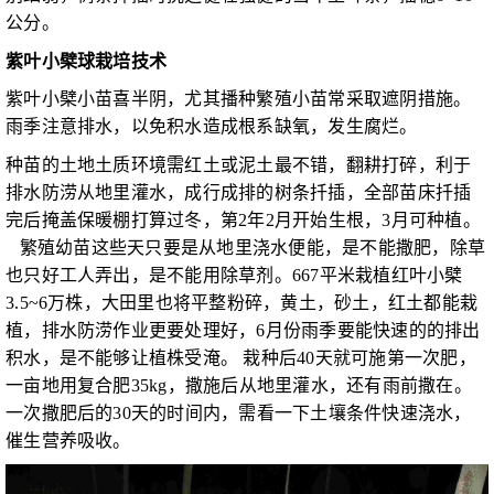
公分。
紫叶小檗球栽培技术
紫叶小檗小苗喜半阴，尤其播种繁殖小苗常采取遮阴措施。
雨季注意排水，以免积水造成根系缺氧，发生腐烂。
种苗的土地土质环境需红土或泥土最不错，翻耕打碎，利于
排水防涝从地里灌水，成行成排的树条扦插，全部苗床扦插
完后掩盖保暖棚打算过冬，第2年2月开始生根，3月可种植。
繁殖幼苗这些天只要是从地里浇水便能，是不能撒肥，除草
也只好工人弄出，是不能用除草剂。667平米栽植红叶小檗
3.5~6万株，大田里也将平整粉碎，黄土，砂土，红土都能栽
植，排水防涝作业更要处理好，6月份雨季要能快速的的排出
积水，是不能够让植株受淹。 栽种后40天就可施第一次肥，
一亩地用复合肥35kg，撒施后从地里灌水，还有雨前撒在。
一次撒肥后的30天的时间内，需看一下土壤条件快速浇水，
催生营养吸收。