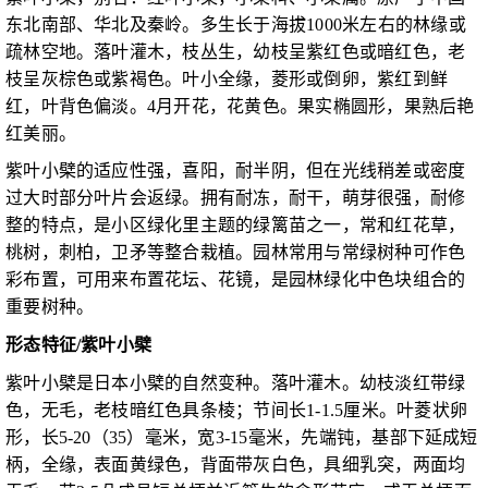
东北南部、华北及秦岭。多生长于海拔1000米左右的林缘或
疏林空地。落叶灌木，枝丛生，幼枝呈紫红色或暗红色，老
枝呈灰棕色或紫褐色。叶小全缘，菱形或倒卵，紫红到鲜
红，叶背色偏淡。4月开花，花黄色。果实椭圆形，果熟后艳
红美丽。
紫叶小檗的适应性强，喜阳，耐半阴，但在光线稍差或密度
过大时部分叶片会返绿。拥有耐冻，耐干，萌芽很强，耐修
整的特点，是小区绿化里主题的绿篱苗之一，常和红花草，
桃树，刺柏，卫矛等整合栽植。园林常用与常绿树种可作色
彩布置，可用来布置花坛、花镜，是园林绿化中色块组合的
重要树种。
形态特征/紫叶小檗
紫叶小檗是日本小檗的自然变种。落叶灌木。幼枝淡红带绿
色，无毛，老枝暗红色具条棱；节间长1-1.5厘米。叶菱状卵
形，长5-20（35）毫米，宽3-15毫米，先端钝，基部下延成短
柄，全缘，表面黄绿色，背面带灰白色，具细乳突，两面均