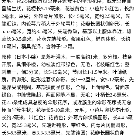
无毛。花2-5朵成具短总梗并近簇生的伞形花序，或无总梗而
呈簇生状，花梗长5-15毫米，花被黄色；小苞片带红色，长约
2毫米，急尖；外轮萼片卵形，长4-5毫米，宽约2.5毫米，先
端近钝，内轮萼片稍大于外轮萼片；花瓣长圆状倒卵形，长
5.5-6毫米，宽约3.5毫米，先端微缺，基部以上腺体靠近；雄
蕊长3-3.5毫米，花药先端截形。浆果红色，椭圆体形，长约
10毫米，稍具光泽，含种子1-2颗。
原种（日本小檗）是落叶灌木，一般高约1米，多分枝。枝条
开展，具细条棱，幼枝淡红带绿色，无毛，老枝暗红色；茎
刺单一，偶3分叉，长5-15毫米；节间长1-1.5厘米。叶薄纸
质，倒卵形、匙形或菱状卵形，长1一2厘米，宽5-12毫米，先
端骤尖或钝圆，基部狭而呈楔形，全缘，上面绿色，背面灰
绿色，中脉微隆起，两面网脉不显，无毛；叶柄长2-8毫米。
花2-5朵组成具总梗的伞形花序，或近簇生的伞形花序或无总
梗而呈簇生状；花梗长5-10毫米，无毛；小苞片卵状披针形，
长约2毫米，带红色；花黄色；外萼片卵状椭圆形，长4-4.5毫
米，宽2.5-3毫米，先端近钝形，带红色，内萼片阔椭圆形，
长5-5.5毫米，宽3.3-3.5毫米，先端钝圆；花瓣长圆状倒卵