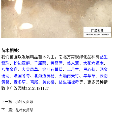
苗木相关：
我们苗圃以发展精品苗木为主，南北方常规绿化品种有
丛生
紫珠
、
粉边亚麻
、
千屈菜
、
黄菖蒲
、
美人蕉
、
大花六道木
、
八角金盘
、
大吴风草
、
金叶石菖蒲
、
二月兰
、
黑心菊
、
洒金
珊瑚
、
法国冬青
、
北海道黄杨
、
火焰南天竹
、
旱伞草
、
云南
黄馨
、
麦冬草
、
鸢尾
、
美女樱
，
丛生福禄考
等，更多品种请
致电广汉园林15151181127。
上一篇：
小叶女贞球
下一篇：
花叶女贞球