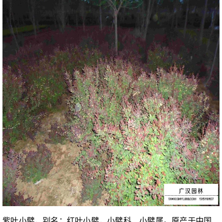
紫叶小檗，别名：红叶小檗，小檗科、小檗属。原产于中国