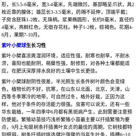
形，长5.5-6毫米，宽3-4毫米，先端微凹，基部略呈爪状，具2
枚近靠的腺体；雄蕊长3-3.5毫米，药隔不延伸，顶端平截；
子房含胚珠1-2枚，无珠柄。浆果椭圆形，长约8毫米，直径约
4毫米，亮鲜红色，无宿存花柱。种子1-2枚，棕褐色。花期4-
6月，果期7-10月。
紫叶小檗球
生长习性
紫叶小檗喜凉爽湿润环境，适应性强，耐寒也耐旱，不耐水
涝，喜阳也能耐阴，萌蘖性强，耐修剪，对各种土壤都能适
应，在肥沃深厚排水良好的土壤中生长更佳。
紫叶小檗球耐阴性很差，半光照生长条件树叶颜色会变绿
色，植物长的不好，抗寒，在山东以北面，北京，天津，山
西等冬季寒冷的地带，可自然过冬，格外好栽，正因为这
样，他对于条件的存活能力很强。虫害可以说无，还有一些
华东栽植，一年四季中6月都有黑斑病产生，此刻需要注意预
防便能。繁殖幼苗技巧浅析繁殖小苗最主要以扦插繁殖为要
点，9月上旬是树条扦插黄叶女贞的最佳的周期，它树枝都特
别细弱，树条扦插时挑选健壮强健的当年生叶条，插穗6~10