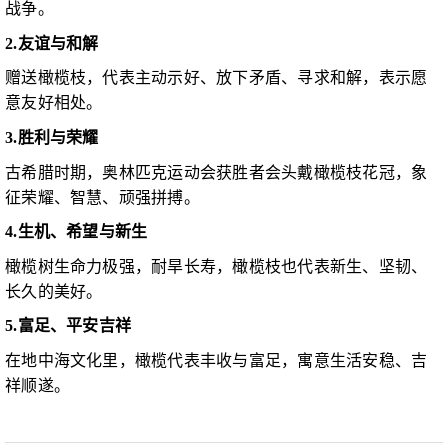
战争。
2.友谊与和解
赠送橄榄枝，代表主动示好、放下矛盾、寻求和解，表示愿
意友好相处。
3.胜利与荣耀
古希腊时期，奥林匹克运动会获胜者会头戴橄榄枝花冠，象
征荣耀、智慧、顽强拼搏。
4.生机、希望与新生
橄榄树生命力极强，耐旱长寿，橄榄枝也代表新生、坚韧、
长久的美好。
5.富足、平安吉祥
在地中海文化里，橄榄代表丰收与富足，寓意生活安稳、吉
祥顺遂。