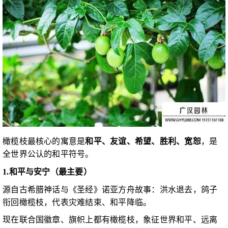
橄榄枝最核心的寓意是
和平、友谊、希望、胜利、宽恕
，是
全世界公认的和平符号。
1.和平与安宁（最主要）
源自古希腊神话与《圣经》诺亚方舟故事：洪水退去，鸽子
衔回橄榄枝，代表灾难结束、和平降临。
现在联合国徽章、旗帜上都有橄榄枝，象征世界和平、远离