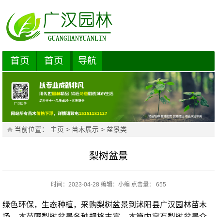
首页
首页
导航
当前位置：
主页
>
苗木展示
>
盆景类
梨树盆景
时间：2023-04-28
编辑：
小编
点击量： 655
绿色环保，生态种植，采购梨树盆景到沭阳县广汉园林苗木
场，本苗圃梨树盆景各种规格丰富，本篇内容有梨树盆景介