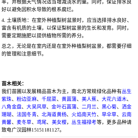
率，并根据天气情况适当增减浇水的量。同时，保证排水良
好以避免因积水导致的根系腐烂。
4. 土壤质地：在室外种植梨树盆景时，应当选择排水良好、
富含有机质的土壤，以保证梨树盆景的生长和发育。同时，
需要定期施肥以提供植物所需的养分。
总之，无论是在室内还是在室外种植梨树盆景，都需要仔细
的管理和注意细节。
苗木相关：
我们苗圃以发展精品苗木为主，南北方常规绿化品种有
丛生
紫珠
、
粉边亚麻
、
千屈菜
、
黄菖蒲
、
美人蕉
、
大花六道木
、
八角金盘
、
大吴风草
、
金叶石菖蒲
、
二月兰
、
黑心菊
、
洒金
珊瑚
、
法国冬青
、
北海道黄杨
、
火焰南天竹
、
旱伞草
、
云南
黄馨
、
麦冬草
、
鸢尾
、
美女樱
，
丛生福禄考
等，更多品种请
致电广汉园林15151181127。