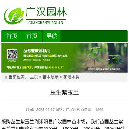
首页
首页
导航
当前位置：
主页
>
苗木展示
>
花灌木类
丛生紫玉兰
时间：2023-05-17
编辑：
广汉园林
点击量： 1569
采购丛生紫玉兰到沭阳县广汉园林苗木场，我们苗圃丛生紫
玉兰常用规格有冠幅80公分、150公分、200公分、250公分等