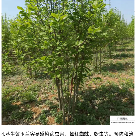
4.丛生紫玉兰容易感染病虫害，如红蜘蛛、蚜虫等。预防和治