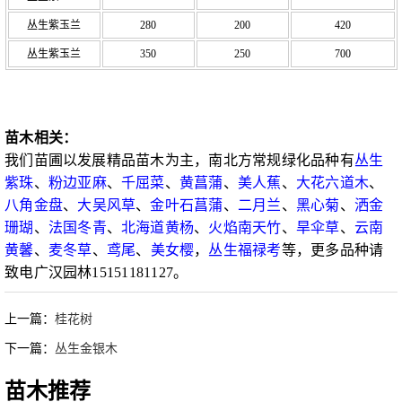
丛生紫玉兰
280
200
420
丛生紫玉兰
350
250
700
苗木相关：
我们苗圃以发展精品苗木为主，南北方常规绿化品种有
丛生
紫珠
、
粉边亚麻
、
千屈菜
、
黄菖蒲
、
美人蕉
、
大花六道木
、
八角金盘
、
大吴风草
、
金叶石菖蒲
、
二月兰
、
黑心菊
、
洒金
珊瑚
、
法国冬青
、
北海道黄杨
、
火焰南天竹
、
旱伞草
、
云南
黄馨
、
麦冬草
、
鸢尾
、
美女樱
，
丛生福禄考
等，更多品种请
致电广汉园林15151181127。
上一篇：
桂花树
下一篇：
丛生金银木
苗木推荐