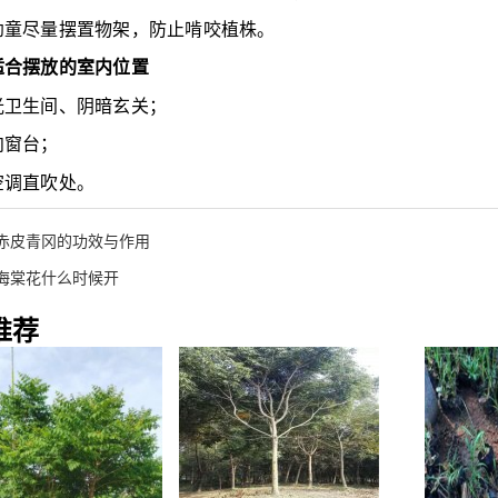
幼童尽量摆置物架，防止啃咬植株。
适合摆放的室内位置
光卫生间、阴暗玄关；
向窗台；
空调直吹处。
赤皮青冈的功效与作用
海棠花什么时候开
推荐