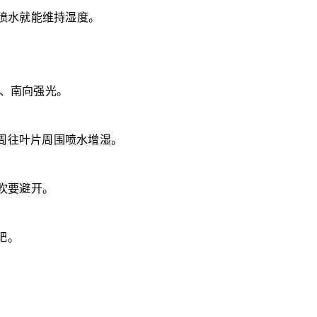
内喷水就能维持湿度。
晒、南向强光。
周往叶片周围喷水增湿。
吹要避开。
肥。