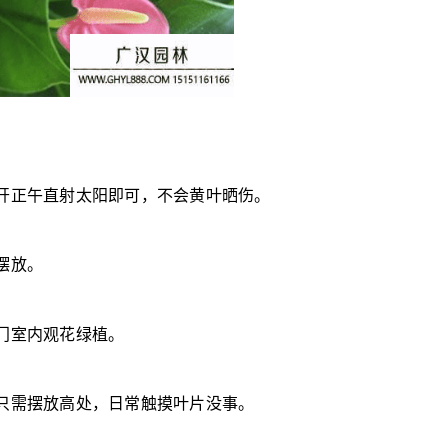
开正午直射太阳即可，不会黄叶晒伤。
摆放。
门室内观花绿植。
只需摆放高处，日常触摸叶片没事。