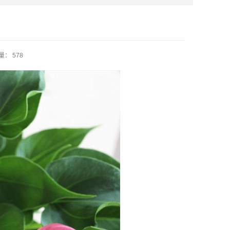
： 578