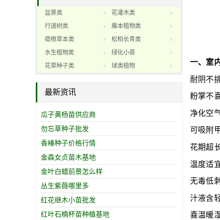
盆景类
花灌木类
行道树类
藤本植物类
宿根草本类
松柏长青类
水生植物类
绿化小苗
一、室
花草种子类
球类植物
耐阴不
最新资讯
粉掌不
净化空
瓜子黄杨苗供应商
勿忘草种子批发
可吸附
香椿种子价格行情
花期超
金森女贞苗木基地
温度适
金叶白蜡前景怎么样
无毒低
丛生紫薇哪里多
汁液含
红花继木小苗批发
红叶石楠杯苗种植基地
喜温暖