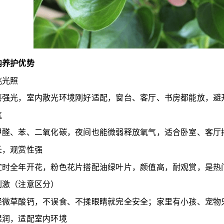
内养护优势
挑光照
喜强光，室内散光环境刚好适配，窗台、客厅、书房都能放，避
气
甲醛、苯、二氧化碳，夜间也能微弱释放氧气，适合卧室、客厅
长，观赏性强
宜时全年开花，粉色花片搭配油绿叶片，颜值高，耐观赏，是热
刺激（注意区分）
轻微草酸钙，不误食、不揉眼睛就完全安全；家里有小孩、宠物
湿润，适配室内环境