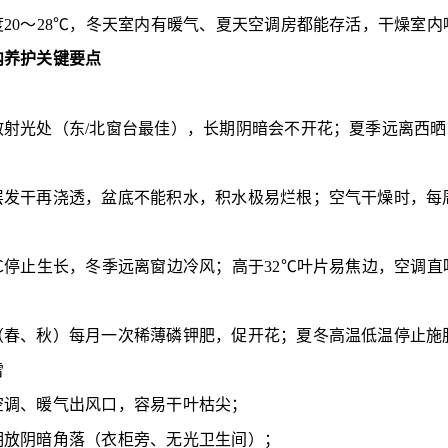
度20～28℃，冬天室内有暖气、夏天空调房都能存活，干燥室
内养护关键要点
散射光处（东/北窗台最佳），长期阴暗会不开花；夏季远离西
层发干再浇透，盆底不能积水，积水极易烂根；空气干燥时，每
0℃停止生长，冬季远离窗边冷风；高于32℃叶片易焦边，空调直
（春、秋）每月一次稀薄磷钾肥，促开花；夏冬高温低温停止施
雷
空调、暖气出风口，容易干叶枯尖；
期放阴暗角落（衣柜旁、无光卫生间）；