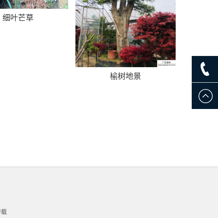
细叶芒草
榆树地景
转载