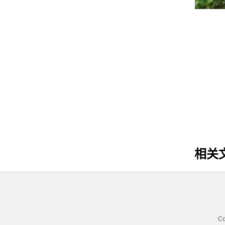
雀梅盆景
沙枣树
相关
C